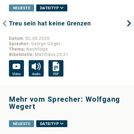
NEUESTE
DATEITYP
Treu sein hat keine Grenzen
Wo
Datum
02.08.2026
Da
Sprecher
George Girges
Sp
Thema
Nachfolge
Th
Bibelstelle
Matthäus 25,21
Bib
Video
Audio
PDF
Vi
Mehr vom Sprecher: Wolfgang
Wegert
NEUESTE
DATEITYP