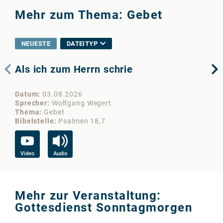
Mehr zum Thema: Gebet
NEUESTE
DATEITYP
Als ich zum Herrn schrie
De
Datum
03.08.2026
Da
Sprecher
Wolfgang Wegert
Sp
Thema
Gebet
Th
Bibelstelle
Psalmen 18,7
Bib
Video
Audio
Vi
Mehr zur Veranstaltung:
Gottesdienst Sonntagmorgen