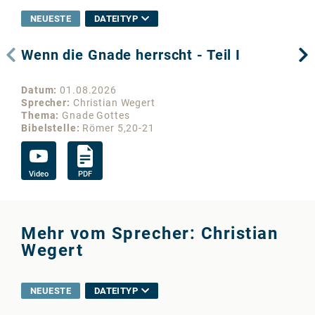
NEUESTE
DATEITYP
Wenn die Gnade herrscht - Teil I
De
Datum
01.08.2026
Da
Sprecher
Christian Wegert
Sp
Thema
Gnade Gottes
Th
Bibelstelle
Römer 5,20-21
Bib
Video
PDF
Vi
Mehr vom Sprecher: Christian
Wegert
NEUESTE
DATEITYP