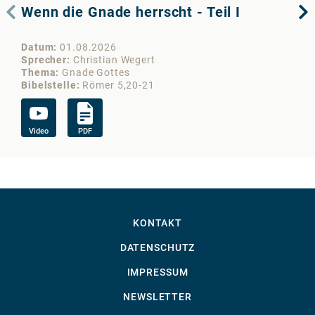
Wenn die Gnade herrscht - Teil I
De
Datum
01.08.2026
Da
Sprecher
Christian Wegert
Sp
Thema
Gnade Gottes
Th
Bibelstelle
Römer 5,20-21
Bib
Video
PDF
Vi
KONTAKT
DATENSCHUTZ
IMPRESSUM
NEWSLETTER