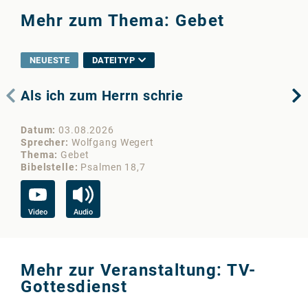
Mehr zum Thema: Gebet
NEUESTE
DATEITYP
Als ich zum Herrn schrie
De
Datum
03.08.2026
Da
Sprecher
Wolfgang Wegert
Sp
Thema
Gebet
Th
Bibelstelle
Psalmen 18,7
Bib
Video
Audio
Vi
Mehr zur Veranstaltung: TV-
Gottesdienst