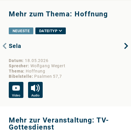
Mehr zum Thema: Hoffnung
NEUESTE
DATEITYP
Sela
Wi
fi
Datum
18.05.2026
Da
Sprecher
Wolfgang Wegert
Sp
Thema
Hoffnung
Th
Bibelstelle
Psalmen 57,7
Bib
Video
Audio
Au
Mehr zur Veranstaltung: TV-
Gottesdienst