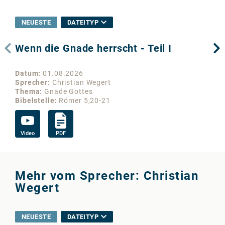
NEUESTE
DATEITYP
Wenn die Gnade herrscht - Teil I
De
Datum
01.08.2026
Da
Sprecher
Christian Wegert
Sp
Thema
Gnade Gottes
Th
Bibelstelle
Römer 5,20-21
Bib
Video
PDF
Vi
Mehr vom Sprecher: Christian
Wegert
NEUESTE
DATEITYP