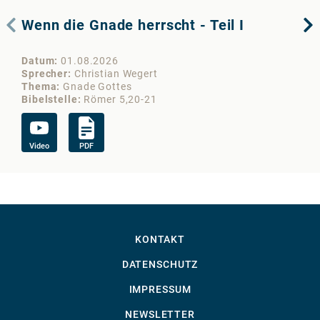
Wenn die Gnade herrscht - Teil I
De
Datum
01.08.2026
Da
Sprecher
Christian Wegert
Sp
Thema
Gnade Gottes
Th
Bibelstelle
Römer 5,20-21
Bib
Video
PDF
Vi
KONTAKT
DATENSCHUTZ
IMPRESSUM
NEWSLETTER