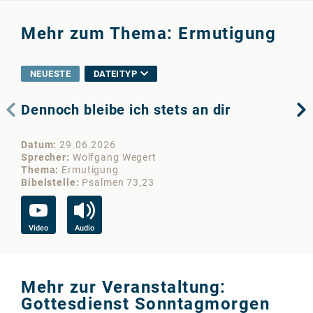
Mehr zum Thema: Ermutigung
NEUESTE
DATEITYP
Dennoch bleibe ich stets an dir
Ho
Datum
29.06.2026
Da
Sprecher
Wolfgang Wegert
Sp
Thema
Ermutigung
Th
Bibelstelle
Psalmen 73,23
Bib
Video
Audio
Vi
Mehr zur Veranstaltung:
Gottesdienst Sonntagmorgen