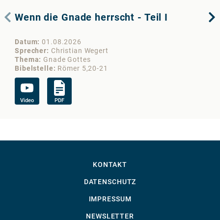
Wenn die Gnade herrscht - Teil I
De
Datum
01.08.2026
Da
Sprecher
Christian Wegert
Sp
Thema
Gnade Gottes
Th
Bibelstelle
Römer 5,20-21
Bib
Video
PDF
Vi
KONTAKT
DATENSCHUTZ
IMPRESSUM
NEWSLETTER