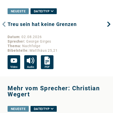
NEUESTE
DATEITYP
Treu sein hat keine Grenzen
Wo
Datum
02.08.2026
Da
Sprecher
George Girges
Sp
Thema
Nachfolge
Th
Bibelstelle
Matthäus 25,21
Bib
Video
Audio
PDF
Vi
Mehr vom Sprecher: Christian
Wegert
NEUESTE
DATEITYP