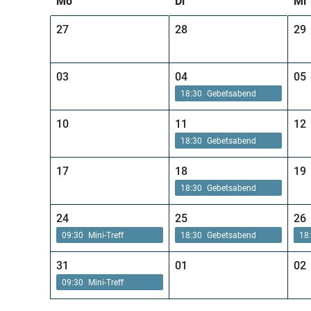
Mo
Di
Mi
27
28
29
03
04
05
18:30
Gebetsabend
10
11
12
18:30
Gebetsabend
17
18
19
18:30
Gebetsabend
24
25
26
09:30
Mini-Treff
18:30
Gebetsabend
18
31
01
02
09:30
Mini-Treff