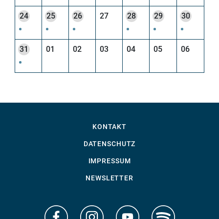
24
25
26
27
28
29
30
31
01
02
03
04
05
06
KONTAKT
DATENSCHUTZ
IMPRESSUM
NEWSLETTER