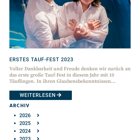
ERSTES TAUF-FEST 2023
Voller Dankbarkeit und Freude denken wir zurück an
das erste große Tauf-Fest in diesem Jahr mit 10
Täuflingen. In ihren Glaubensbekenntnissen…
WEITERLESEN
ARCHIV
2026
2025
2024
2023